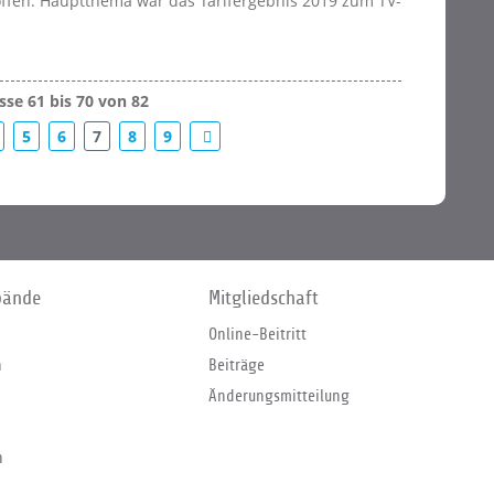
offen. Hauptthema war das Tarifergebnis 2019 zum TV-
se 61 bis 70 von 82
5
6
7
8
9
bände
Mitgliedschaft
Online-Beitritt
n
Beiträge
Änderungsmitteilung
n