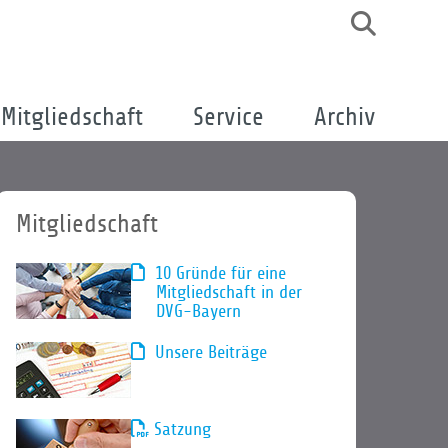
Mitgliedschaft
Service
Archiv
Mitgliedschaft
10 Gründe für eine
Mitgliedschaft in der
DVG-Bayern
Unsere Beiträge
Satzung