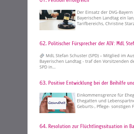
Petition erfolgreich
Der Einsatz der DVG-Bayern 
Bayerischen Landtag ein lan
Tarifbereichs, Christine Sta
62.
Politischer Fürsprecher der AIV: MdL Ste
MdL Stefan Schuster (SPD) – Mitglied im Au
Bayerischen Landtag - traf den Vorsitzenden 
SPD in…
63.
Positive Entwicklung bei der Beihilfe u
Einkommensgrenze für Eheg
Ehegatten und Lebenspartner
Geburts-, Pflege- sonstigen 
64.
Resolution zur Flüchtlingssituation in B