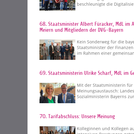
beschleunigte die Digitalis
68.
Staatsminister Albert Füracker, MdL im
Meiern und Mitgliedern der DVG-Bayern
Kein Sonderweg für die bay
Staatsminister der Finanzen
im Rahmen einer gemeinsam
69.
Staatsministerin Ulrike Scharf, MdL im 
Mit der Staatsministerin für
Meinungsaustausch: Landesvo
Sozialministerin Bayerns z
70.
Tarifabschluss: Unsere Meinung
Kolleginnen und Kollegen a