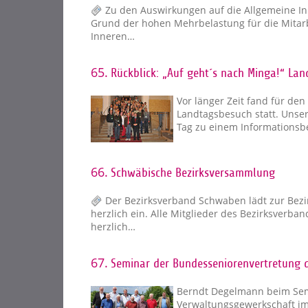
Zu den Auswirkungen auf die Allgemeine In
Grund der hohen Mehrbelastung für die Mitarb
Inneren…
65.
Rückblick: „Auf geht´s nach Minga!“ La
Vor länger Zeit fand für de
Landtagsbesuch statt. Unser
Tag zu einem Informationsb
66.
Schwäbische Bezirksversammlung
Der Bezirksverband Schwaben lädt zur Bez
herzlich ein. Alle Mitglieder des Bezirksverba
herzlich…
67.
Seminar der Bundesseniorenvertretung 
Berndt Degelmann beim Sem
Verwaltungsgewerkschaft i