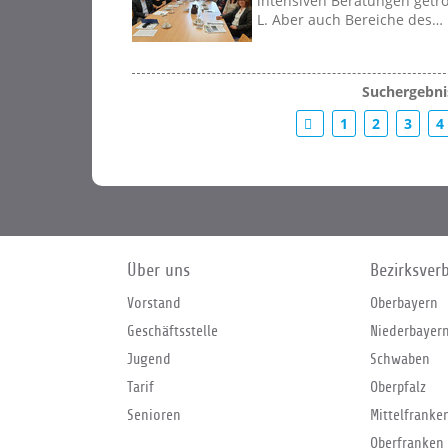
intensiven Beratungen getr
L. Aber auch Bereiche des…
Suchergebnis
1
2
3
4
Über uns
Bezirksver
Vorstand
Oberbayern
Geschäftsstelle
Niederbayer
Jugend
Schwaben
Tarif
Oberpfalz
Senioren
Mittelfranke
Oberfranken